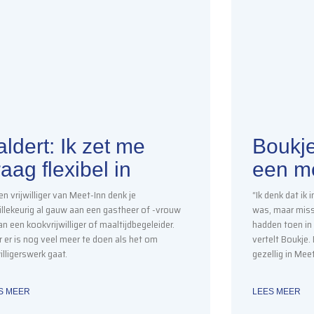
ldert: Ik zet me
Boukje
aag flexibel in
een mo
een vrijwilliger van Meet-Inn denk je
“Ik denk dat ik
llekeurig al gauw aan een gastheer of -vrouw
was, maar miss
an een kookvrijwilliger of maaltijdbegeleider.
hadden toen in 
 er is nog veel meer te doen als het om
vertelt Boukje.
willigerswerk gaat.
gezellig in Meet
S MEER
LEES MEER