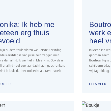
onika: Ik heb me
Boutros
eteen erg thuis
werk e
evoeld
heel v
 mijn ouders thuis vieren we Eerste Kerstdag.
In Meet-Inn wo
de Kerstdag is van jullie zelf, zeggen mijn
georganiseerd. 
rs dan altijd. Ik vier het in Meet-Inn. Ook daar
Boutros. Hij is
t er altijd heel veel aandacht aan geschonken.
schildermiddag.
vind ik leuk, dat het ook echt als Kerst voelt.”
vrijdagmiddag
S MEER
LEES MEER