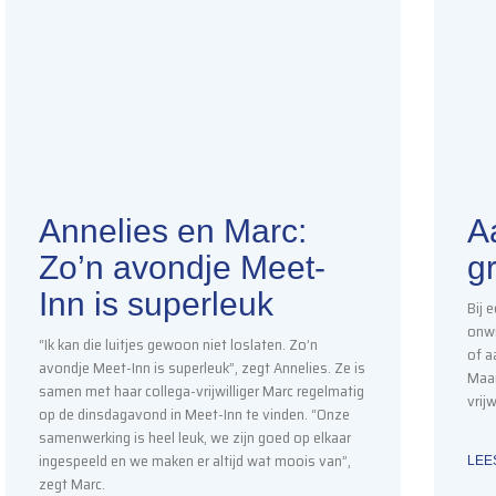
Annelies en Marc:
Aa
Zo’n avondje Meet-
gr
Inn is superleuk
Bij 
onwi
“Ik kan die luitjes gewoon niet loslaten. Zo’n
of a
avondje Meet-Inn is superleuk”, zegt Annelies. Ze is
Maar
samen met haar collega-vrijwilliger Marc regelmatig
vrij
op de dinsdagavond in Meet-Inn te vinden. “Onze
samenwerking is heel leuk, we zijn goed op elkaar
ingespeeld en we maken er altijd wat moois van”,
LEE
zegt Marc.