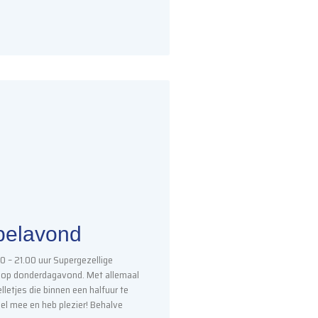
elavond​
0 – 21.00 uur Supergezellige
 op donderdagavond. Met allemaal
letjes die binnen een halfuur te
eel mee en heb plezier! Behalve