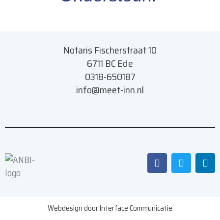
Notaris Fischerstraat 10
6711 BC Ede
0318-650187
info@meet-inn.n
l
F
T
L
a
w
i
c
i
n
e
t
k
b
t
e
o
e
d
Webdesign door Interface Communicatie
o
r
i