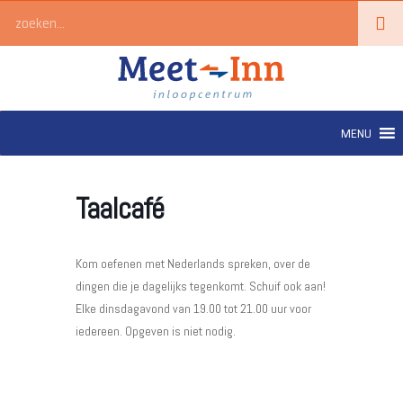
Ga
Zoeken
naar
de
inhoud
MENU
Taalcafé
Kom oefenen met Nederlands spreken, over de
dingen die je dagelijks tegenkomt. Schuif ook aan!
Elke dinsdagavond van 19.00 tot 21.00 uur voor
iedereen. Opgeven is niet nodig.