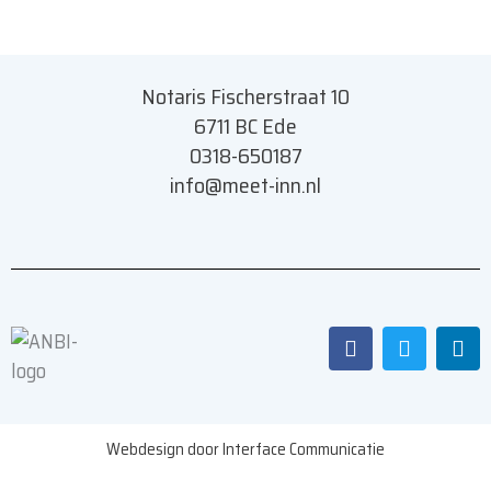
Notaris Fischerstraat 10
6711 BC Ede
0318-650187
info@meet-inn.n
l
F
T
L
a
w
i
c
i
n
e
t
k
b
t
e
o
e
d
Webdesign door Interface Communicatie
o
r
i
k
n