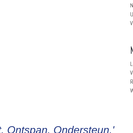
N
U
V
L
V
R
W
. Ontspan. Ondersteun.'