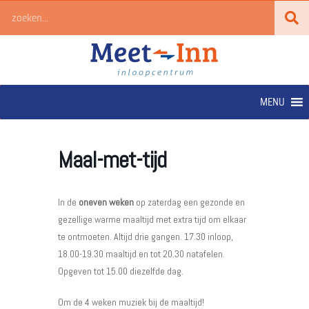
Ga
Zoeken
naar
de
inhoud
MENU
Maal-met-tijd
In de
oneven weken
op zaterdag een gezonde en
gezellige warme maaltijd met extra tijd om elkaar
te ontmoeten. Altijd drie gangen. 17.30 inloop,
18.00-19.30 maaltijd en tot 20.30 natafelen.
Opgeven tot 15.00 diezelfde dag.
Om de 4 weken muziek bij de maaltijd!