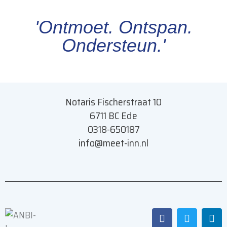
'Ontmoet. Ontspan.
Ondersteun.'
Notaris Fischerstraat 10
6711 BC Ede
0318-650187
info@meet-inn.n
l
F
T
L
a
w
i