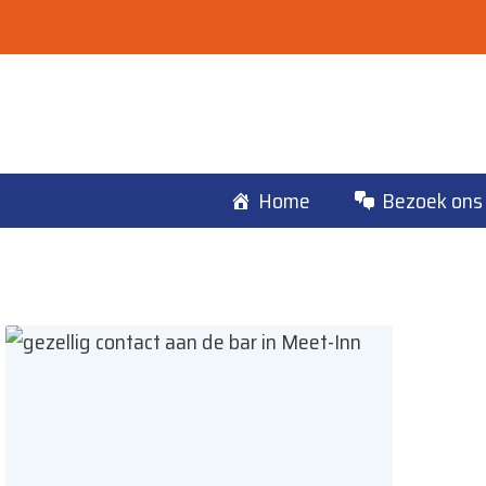
Ga
naar
de
inhoud
Home
Bezoek ons