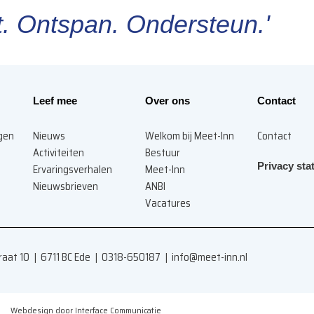
. Ontspan. Ondersteun.'
Leef mee
Over ons
Contact
agen
Nieuws
Welkom bij Meet-Inn
Contact
Activiteiten
Bestuur
Privacy sta
Ervaringsverhalen
Meet-Inn
Nieuwsbrieven
ANBI
Vacatures
traat 10 | 6711 BC Ede | 0318-650187 |
info@meet-inn.n
l
Webdesign door Interface Communicatie